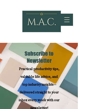
Subscribe to
Newsletter
Practical productivity tips,
valuable life advice, and
top industry insights—
delivered straight to your
inbox every week with our
newsletter!