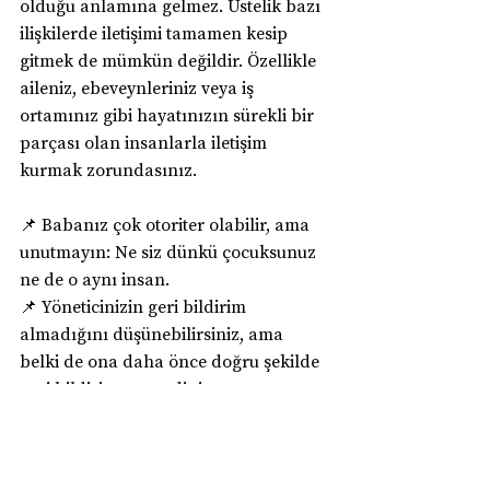
olduğu anlamına gelmez. Üstelik bazı 
ilişkilerde iletişimi tamamen kesip 
gitmek de mümkün değildir. Özellikle 
aileniz, ebeveynleriniz veya iş 
ortamınız gibi hayatınızın sürekli bir 
parçası olan insanlarla iletişim 
kurmak zorundasınız.
📌 Babanız çok otoriter olabilir, ama 
unutmayın: Ne siz dünkü çocuksunuz 
ne de o aynı insan.
📌 Yöneticinizin geri bildirim 
almadığını düşünebilirsiniz, ama 
belki de ona daha önce doğru şekilde 
geri bildirim vermediniz.
📌 Sevgiliniz bazı huylarını 
değiştirmeyebilir, ama sınır koyarak 
ilişkinizde daha sağlıklı bir denge 