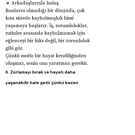
🔹 Arkadaşlarınla buluş.
Bunların olmadığı bir dünyada, çok 
kısa sürede kaybolmuşluk hissi 
yaşamaya başlarız. İş, sorumluluklar, 
rutinler arasında kaybolmamak için 
eğlenceyi bir lüks değil, bir zorunluluk 
gibi gör.
Çünkü mutlu bir hayat kendiliğinden 
oluşmaz, senin onu yaratman gerekir.
6. Zorlamayı bırak ve hayatı daha 
yaşanabilir hale getir çünkü bazen 
durmak gerekir
Durmanın da yolda olmanın bir 
parçası olduğunu unutma. Eğer 
gerçekten çok yorulduysan, bu bir 
sinyaldir. İçinden hiçbir şey yapmak 
gelmiyorsa, kendini zorlamaktansa 