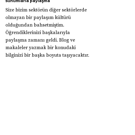
sunumlarla paylaşma
Size bizim sektörün diğer sektörlerde 
olmayan bir paylaşım kültürü 
olduğundan bahsetmiştim. 
Öğrendiklerinizi başkalarıyla 
paylaşma zamanı geldi. Blog ve 
makaleler yazmak bir konudaki 
bilginizi bir başka boyuta taşıyacaktır. 
Kısa, uzun fark etmeden yazma 
alışkanlığını edinmeniz sizi farklı bir 
yazılımcı yapar. Yazmak insanın 
kendini daha iyi ifade etme yeteneğini 
arttırır. Kendini daha iyi ifade eden de 
bildiklerini başkalarına daha kolay 
ifade eder. Bir süre sonra o çok 
popüler yazılım etkinliğine konuşmacı 
olarak katılabilirsiniz.