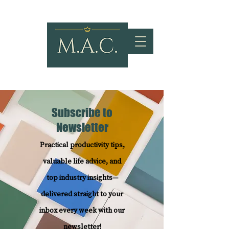
Subscribe to
Newsletter
Practical productivity tips,
valuable life advice, and
top industry insights—
delivered straight to your
inbox every week with our
newsletter!