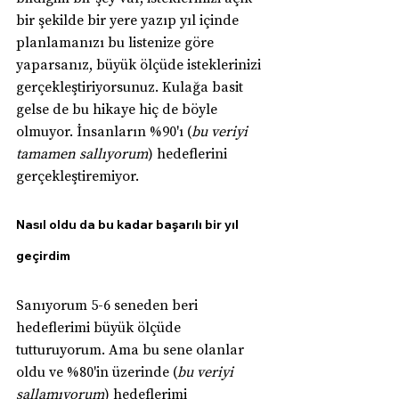
bir şekilde bir yere yazıp yıl içinde 
planlamanızı bu listenize göre 
yaparsanız, büyük ölçüde isteklerinizi 
gerçekleştiriyorsunuz. Kulağa basit 
gelse de bu hikaye hiç de böyle 
olmuyor. İnsanların %90'ı (
bu veriyi 
tamamen sallıyorum
) hedeflerini 
gerçekleştiremiyor.
Nasıl oldu da bu kadar başarılı bir yıl 
geçirdim
Sanıyorum 5-6 seneden beri 
hedeflerimi büyük ölçüde 
tutturuyorum. Ama bu sene olanlar 
oldu ve %80'in üzerinde (
bu veriyi 
sallamıyorum
) hedeflerimi 