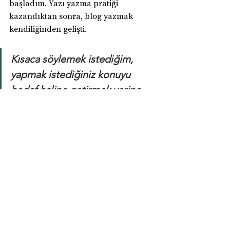
başladım. Yazı yazma pratiği 
kazandıktan sonra, blog yazmak 
kendiliğinden gelişti.
Kısaca söylemek istediğim, 
yapmak istediğiniz konuyu 
hedef haline getirmek yerine, 
onu gerçekleştirecek eylemleri 
hedef haline getirmek sizi ana 
konuya götürecek.
Ben yıllık hedeflerimi dijital ortamda 
tuttuğumu söylemiştim. Her bir 
maddeye internetten bulduğunuz bir 
görseli de ekleyebilirsiniz. Yapması 
oldukça eğlenceli oluyor. Her ay 