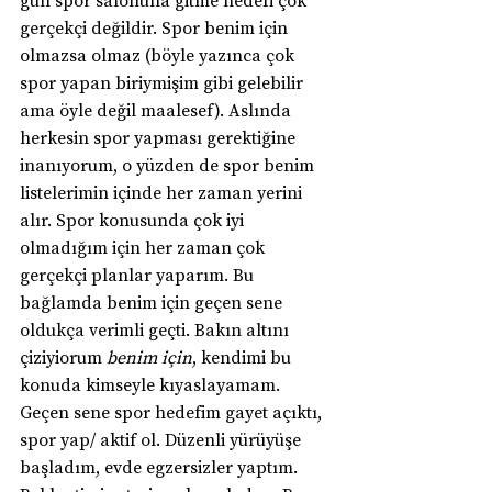
gün spor salonuna gitme hedefi çok 
gerçekçi değildir. Spor benim için 
olmazsa olmaz (böyle yazınca çok 
spor yapan biriymişim gibi gelebilir 
ama öyle değil maalesef). Aslında 
herkesin spor yapması gerektiğine 
inanıyorum, o yüzden de spor benim 
listelerimin içinde her zaman yerini 
alır. Spor konusunda çok iyi 
olmadığım için her zaman çok 
gerçekçi planlar yaparım. Bu 
bağlamda benim için geçen sene 
oldukça verimli geçti. Bakın altını 
çiziyiorum 
benim için
, kendimi bu 
konuda kimseyle kıyaslayamam. 
Geçen sene spor hedefim gayet açıktı, 
spor yap/ aktif ol. Düzenli yürüyüşe 
başladım, evde egzersizler yaptım. 