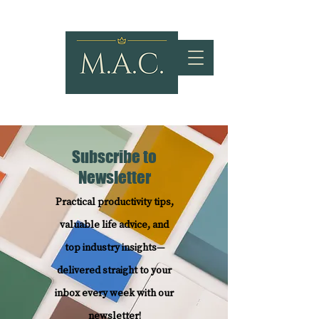
Subscribe to
Newsletter
Practical productivity tips,
valuable life advice, and
top industry insights—
delivered straight to your
inbox every week with our
newsletter!