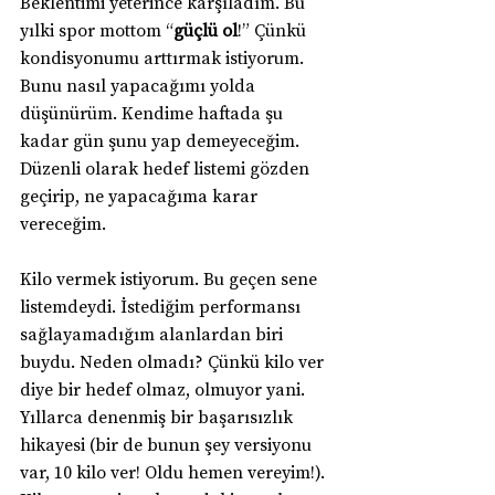
Beklentimi yeterince karşıladım. Bu 
yılki spor mottom “
güçlü ol
!” Çünkü 
kondisyonumu arttırmak istiyorum. 
Bunu nasıl yapacağımı yolda 
düşünürüm. Kendime haftada şu 
kadar gün şunu yap demeyeceğim. 
Düzenli olarak hedef listemi gözden 
geçirip, ne yapacağıma karar 
vereceğim.
Kilo vermek istiyorum. Bu geçen sene 
listemdeydi. İstediğim performansı 
sağlayamadığım alanlardan biri 
buydu. Neden olmadı? Çünkü kilo ver 
diye bir hedef olmaz, olmuyor yani. 
Yıllarca denenmiş bir başarısızlık 
hikayesi (bir de bunun şey versiyonu 
var, 10 kilo ver! Oldu hemen vereyim!). 