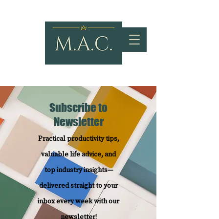
Subscribe to
Newsletter
Practical productivity tips,
valuable life advice, and
top industry insights—
delivered straight to your
inbox every week with our
newsletter!