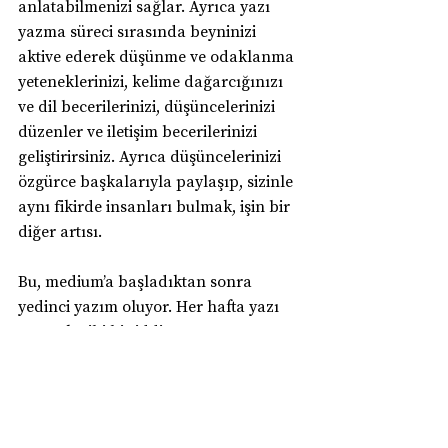
anlatabilmenizi sağlar. Ayrıca yazı 
yazma süreci sırasında beyninizi 
aktive ederek düşünme ve odaklanma 
yeteneklerinizi, kelime dağarcığınızı 
ve dil becerilerinizi, düşüncelerinizi 
düzenler ve iletişim becerilerinizi 
geliştirirsiniz. Ayrıca düşüncelerinizi 
özgürce başkalarıyla paylaşıp, sizinle 
aynı fikirde insanları bulmak, işin bir 
diğer artısı.
Bu, medium’a başladıktan sonra 
yedinci yazım oluyor. Her hafta yazı 
yazmak gibi bir iddiam var ama 
gerçekçi olmadığını iyi biliyorum. 
Önümüzdeki yıl, en azından ayda bir 
kere bir şeyler yazmak istiyorum. 
Motivasyonun önemini çok iyi 