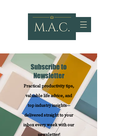
Subscribe to
Newsletter
Practical productivity tips,
valuable life advice, and
top industry insights—
delivered straight to your
inbox every week with our
newsletter!