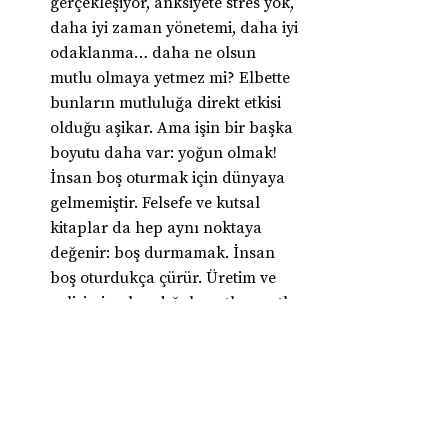
gerçekleşiyor, anksiyete stres yok, 
daha iyi zaman yönetemi, daha iyi 
odaklanma… daha ne olsun 
mutlu olmaya yetmez mi? Elbette 
bunların mutluluğa direkt etkisi 
olduğu aşikar. Ama işin bir başka 
boyutu daha var: yoğun olmak! 
İnsan boş oturmak için dünyaya 
gelmemiştir. Felsefe ve kutsal 
kitaplar da hep aynı noktaya 
değenir: boş durmamak. İnsan 
boş oturdukça çürür. Üretim ve 
gelişimin olmadığı hayatlar mutlu 
olmakta zorlanırlar. Kendi 
rutinleri içinde bir hayat kuran 
insan mutlu insandır. Bir çok sinir 
bozucu ayrıntıyı düşünmeye 
zaman yoktur.