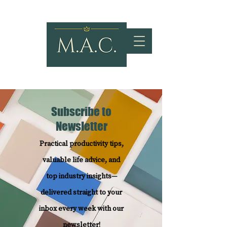
Subscribe to
Newsletter
Practical productivity tips,
valuable life advice, and
top industry insights—
delivered straight to your
inbox every week with our
newsletter!