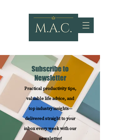
Subscribe to
Newsletter
Practical productivity tips,
valuable life advice, and
top industry insights—
delivered straight to your
inbox every week with our
newsletter!