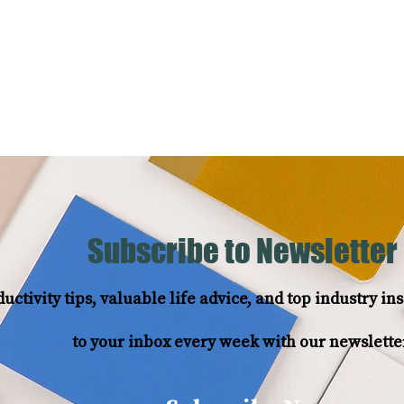
Hizmetler
Referanslar
Blo
Subscribe to Newsletter
uctivity tips, valuable life advice, and top industry i
to your inbox every week with our newslette