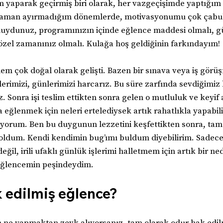
m yaparak geçirmiş biri olarak, her vazgeçişimde yaptığım 
zaman ayırmadığım dönemlerde, motivasyonumu çok çabuk
uydunuz, programınızın içinde eğlence maddesi olmalı, gü
 özel zamanınız olmalı. Kulağa hoş geldiğinin farkındayım!
m çok doğal olarak gelişti. Bazen bir sınava veya iş görü
erimizi, günlerimizi harcarız. Bu süre zarfında sevdiğimiz 
 Sonra işi teslim ettikten sonra gelen o mutluluk ve keyif a
 eğlenmek için neleri ertelediysek artık rahatlıkla yapabili
yorum. Ben bu duygunun lezzetini keşfettikten sonra, tam
ldum. Kendi kendimin bug’ımı buldum diyebilirim. Sadece 
eğil, irili ufaklı günlük işlerimi halletmem için artık bir ne
eğlencemin peşindeydim.
 edilmiş eğlence?
 ne yapmaktan zevk alıyorsanız, tam olarak odur hak edil