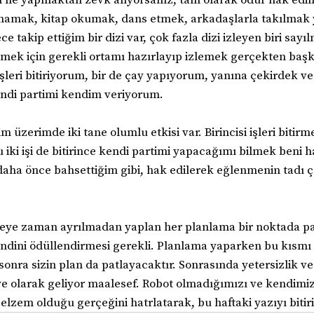
ynamak, kitap okumak, dans etmek, arkadaşlarla takılmak 
 takip ettiğim bir dizi var, çok fazla dizi izleyen biri say
izlemek için gerekli ortamı hazırlayıp izlemek gerçekten başk
işleri bitiriyorum, bir de çay yapıyorum, yanına çekirdek v
endi partimi kendim veriyorum.
 üzerimde iki tane olumlu etkisi var. Birincisi işleri bitirme
 iki işi de bitirince kendi partimi yapacağımı bilmek beni h
e daha önce bahsettiğim gibi, hak edilerek eğlenmenin tadı ç
eye zaman ayrılmadan yaplan her planlama bir noktada pat
endini ödüllendirmesi gerekli. Planlama yaparken bu kısmı 
nra sizin plan da patlayacaktır. Sonrasında yetersizlik ve 
ye olarak geliyor maalesef. Robot olmadığımızı ve kendimi
elzem olduğu gerçeğini hatrlatarak, bu haftaki yazıyı biti