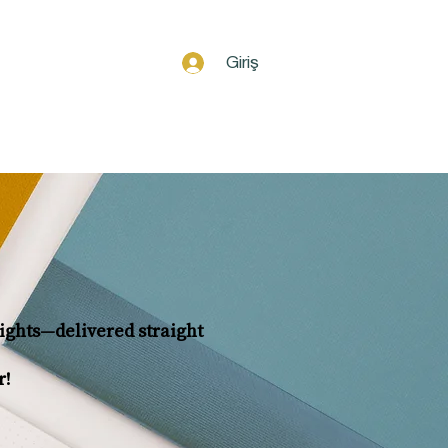
Giriş
g
Hediye Kartı
nsights—delivered straight
r!