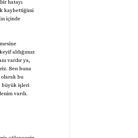
bir hatayı 
 kaybettiğimi 
n içinde 
şmesine 
keyif aldığımız 
nı vardır ya, 
riz. Ben buna 
 olarak bu 
büyük işleri 
denim vardı. 
miş eğlenceniz. 