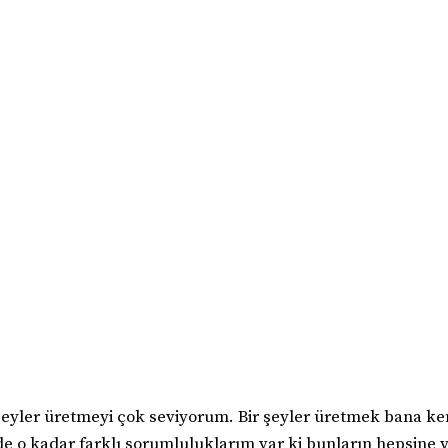
r şeyler üretmeyi çok seviyorum. Bir şeyler üretmek bana k
nde o kadar farklı sorumluluklarım var ki bunların hepsine 