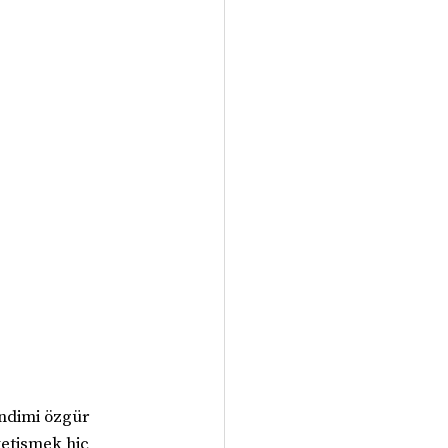
endimi özgür 
yetişmek hiç 