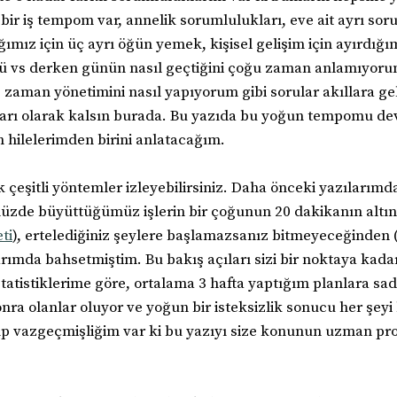
bir iş tempom var, annelik sorumlulukları, eve ait ayrı sor
ğımız için üç ayrı öğün yemek, kişisel gelişim için ayırdığ
 vs derken günün nasıl geçtiğini çoğu zaman anlamıyorum
zaman yönetimini nasıl yapıyorum gibi sorular akıllara gele
ları olarak kalsın burada. Bu yazıda bu yoğun tempomu de
n hilelerimden birini anlatacağım.
çok çeşitli yöntemler izleyebilirsiniz. Daha önceki yazılarım
zde büyüttüğümüz işlerin bir çoğunun 20 dakikanın altınd
ti
), ertelediğiniz şeylere başlamazsanız bitmeyeceğinden 
arımda bahsetmiştim. Bu bakış açıları sizi bir noktaya kada
statistiklerime göre, ortalama 3 hafta yaptığım planlara sad
nra olanlar oluyor ve yoğun bir isteksizlik sonucu her şeyi
p vazgeçmişliğim var ki bu yazıyı size konunun uzman pro