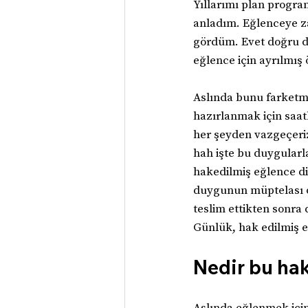
Yıllarımı plan progra
anladım. Eğlenceye 
gördüm. Evet doğru d
eğlence için ayrılmış
Aslında bunu farketme
hazırlanmak için saatl
her şeyden vazgeçeriz.
hah işte bu duygularla
hakedilmiş eğlence di
duygunun müptelası o
teslim ettikten sonra d
Günlük, hak edilmiş 
Nedir bu hak
Aslında eğlenmek için