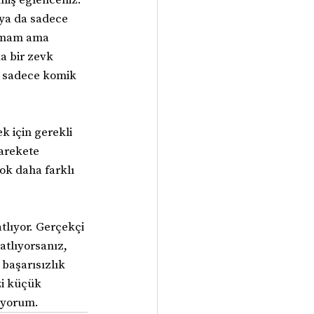
ya da sadece 
ılmam ama 
a bir zevk 
e sadece komik 
k için gerekli 
arekete 
ok daha farklı 
lıyor. Gerçekçi 
atlıyorsanız, 
başarısızlık 
zi küçük 
riyorum.