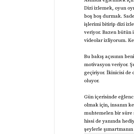
Dizi izlemek, oyun o
boş boş durmak. Sadece
işlerimi bitirip dizi 
veriyor. Bazen bütün 
videolar izliyorum. K
Bu bakış açısının benim
motivasyon veriyor. Şu
geçiriyor. İkinicisi d
oluyor.
Gün içerisinde eğlenc
olmak için, insanın k
muhtemelen bir süre so
hissi de yanında hedi
şeylerle şımartmanın 