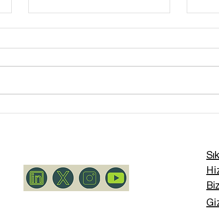
Evden Çalışan Biri Olarak
Diye
Her Gün Nasıl 10 Bin Adım
Haft
Atıyorum
Ver
Sı
Hi
Bi
Giz