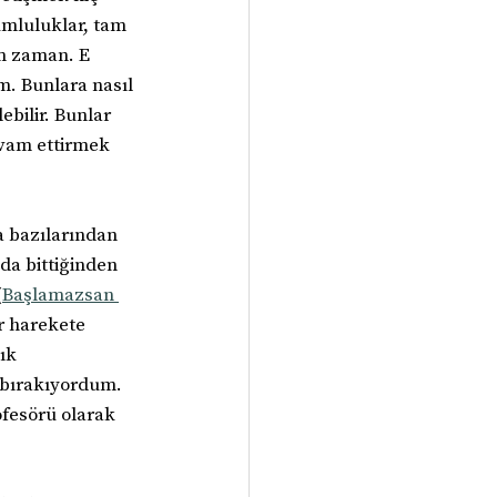
umluluklar, tam 
ım zaman. E 
. Bunlara nasıl 
bilir. Bunlar 
vam ettirmek 
da bazılarından 
a bittiğinden 
(
Başlamazsan 
r harekete 
ık 
 bırakıyordum. 
fesörü olarak 