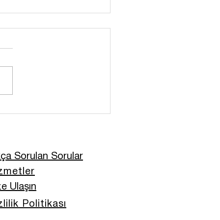
t Değil Sistem: 8
ada 6 Kilo Yağ Nasıl
dim
kça Sorulan Sorular
zmetler
ze Ulaşın
lilik Politikası