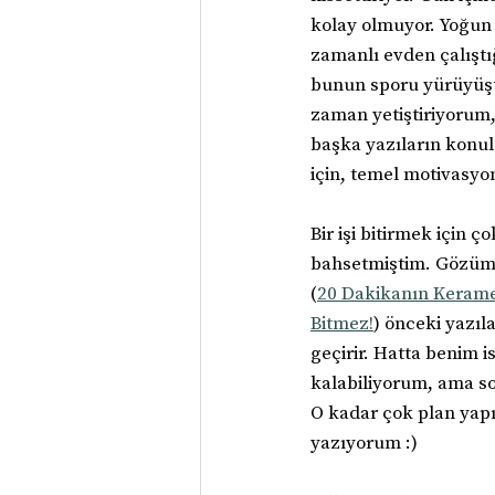
kolay olmuyor. Yoğun 
zamanlı evden çalıştı
bunun sporu yürüyüşü
zaman yetiştiriyorum, 
başka yazıların konu
için, temel motivasyo
Bir işi bitirmek için 
bahsetmiştim. Gözümü
(
20 Dakikanın Kerame
Bitmez!
) önceki yazıl
geçirir. Hatta benim i
kalabiliyorum, ama so
O kadar çok plan yapı
yazıyorum :)