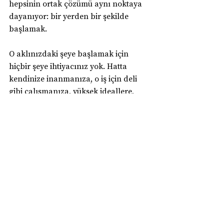
hepsinin ortak çözümü aynı noktaya 
dayanıyor: bir yerden bir şekilde 
başlamak.
O aklınızdaki şeye başlamak için 
hiçbir şeye ihtiyacınız yok. Hatta 
kendinize inanmanıza, o iş için deli 
gibi çalışmanıza, yüksek ideallere, 
inanılmaz bir tutkuya bunların da 
hiçbirine ihtiyacınız yok. Kişisel 
gelişim klişelerinin başında olan 
sadece inan, kendine güven, tutkuyla 
bağlan… Ben bunların hepsini 
reddediyorum. Henüz yolun başında 
kendinize nasıl güveneceksiniz? 
Henüz hiçbir şey başarmadan 
aradığınız o tutku nereden gelecek? 
İnsan bilmediğinden korkar, 