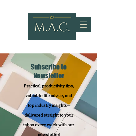
Subscribe to
Newsletter
Practical productivity tips,
valuable life advice, and
top industry insights—
delivered straight to your
inbox every week with our
newsletter!