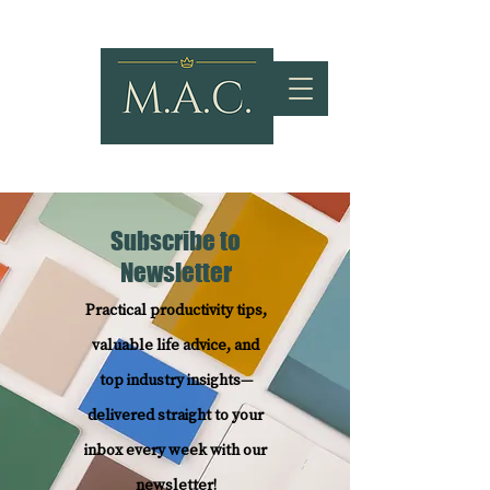
Subscribe to
Newsletter
Practical productivity tips,
valuable life advice, and
top industry insights—
delivered straight to your
inbox every week with our
newsletter!