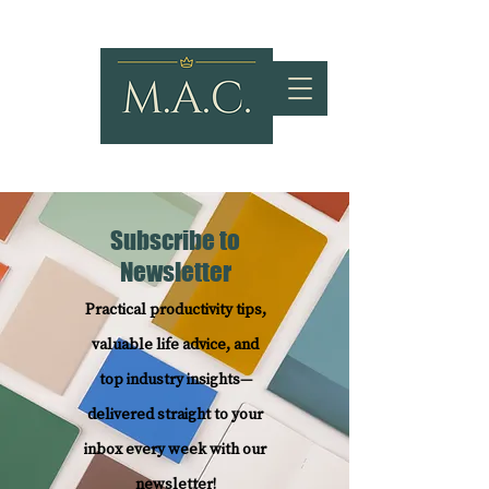
Subscribe to
Newsletter
Practical productivity tips,
valuable life advice, and
top industry insights—
delivered straight to your
inbox every week with our
newsletter!