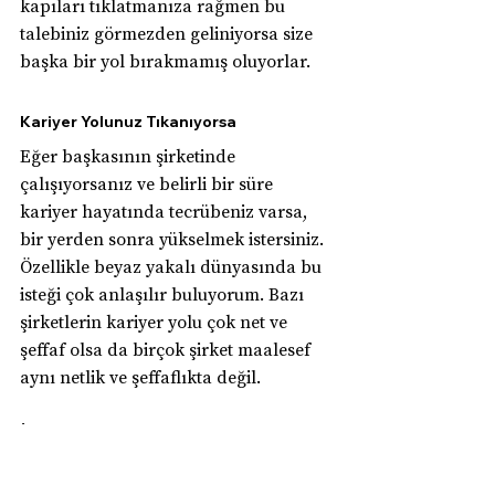
kapıları tıklatmanıza rağmen bu 
talebiniz görmezden geliniyorsa size 
başka bir yol bırakmamış oluyorlar.
Kariyer Yolunuz Tıkanıyorsa
Eğer başkasının şirketinde 
çalışıyorsanız ve belirli bir süre 
kariyer hayatında tecrübeniz varsa, 
bir yerden sonra yükselmek istersiniz. 
Özellikle beyaz yakalı dünyasında bu 
isteği çok anlaşılır buluyorum. Bazı 
şirketlerin kariyer yolu çok net ve 
şeffaf olsa da birçok şirket maalesef 
aynı netlik ve şeffaflıkta değil.
İşe başlarsınız ve aradan yıllar geçer, 
istedikleri şartları yerine getirmenize 
rağmen terfi olma konusunda bir 