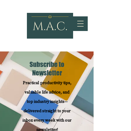
Subscribe to
Newsletter
Practical productivity tips,
valuable life advice, and
top industry insights—
delivered straight to your
inbox every week with our
newsletter!