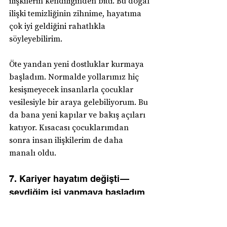
ilişkilerin kendiliğinden bitti. Bu doğal 
ilişki temizliğinin zihnime, hayatıma 
çok iyi geldiğini rahatlıkla 
söyleyebilirim. 
Öte yandan yeni dostluklar kurmaya 
başladım. Normalde yollarımız hiç 
kesişmeyecek insanlarla çocuklar 
vesilesiyle bir araya gelebiliyorum. Bu 
da bana yeni kapılar ve bakış açıları 
katıyor. Kısacası çocuklarımdan 
sonra insan ilişkilerim de daha 
manalı oldu.
7. Kariyer hayatım değişti — 
sevdiğim işi yapmaya başladım
Zeynep doğduktan sonra iş hayatının 
yoğunluğunu sorgulamaya başladım. 